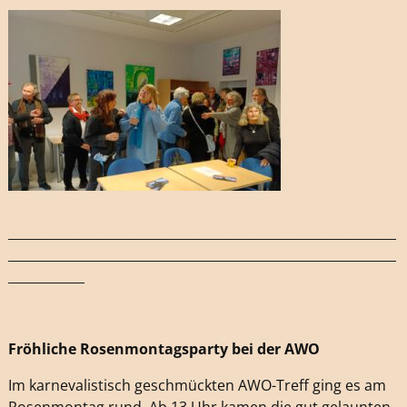
_____________________________________________________________
_____________________________________________________________
____________
Fröhliche Rosenmontagsparty bei der AWO
Im karnevalistisch geschmückten AWO-Treff ging es am
Rosenmontag rund. Ab 13 Uhr kamen die gut gelaunten